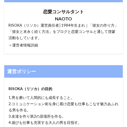
恋愛コンサルタント
NAOTO
RISOKA（リソカ）運営責任者│1984年生まれ｜「彼女の作り方」
「彼女と末永く続く方法」をブログと恋愛コンサルと通して啓蒙
活動をしています。
＞運営者情報詳細
運営ポリシー
RISOKA（リソカ）の目的
1.男を磨いて人間的にも成長すること。
2.コミュニケーション術を身に着け恋愛も仕事もこなす魅力あふれ
る男を作る。
3.友達を作り第2の居場所を作る。
4.遊びも仕事も充実する大人の男を目指す。