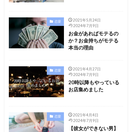
2021年5月24日
恋愛
2024年7月9日
お金があればモテるの
か？お金持ちがモテる
本当の理由
2021年4月27日
恋愛
2024年7月9日
20時以降もやっている
お店集めました
2021年4月4日
恋愛
2024年7月9日
【彼女ができない男】