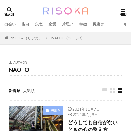
出会い
告白
失恋
恋愛
片思い
特徴
男磨き
RISOKA（リソカ）
NAOTO (ページ3)
AUTHOR
NAOTO
新着順
人気順
2021年11月7日
男磨き
2024年7月9日
どうしても自信がない
ときの心の整え方