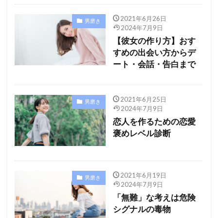
2021年6月26日
男磨き
2024年7月9日
【彼女の作り方】おす
すめの出会い方からデ
ート・会話・告白まで
2021年6月25日
男磨き
2024年7月9日
恋人を作るための恋愛
褒めレベル診断
2021年6月19日
男磨き
2024年7月9日
「無難」な考えは危険
シグナルの毒物