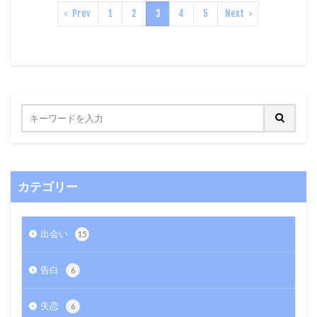
Prev
1
2
3
4
5
Next
カテゴリー
出会い
15
告白
6
失恋
6