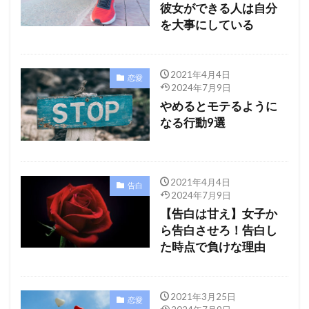
彼女ができる人は自分
を大事にしている
2021年4月4日
恋愛
2024年7月9日
やめるとモテるように
なる行動9選
2021年4月4日
告白
2024年7月9日
【告白は甘え】女子か
ら告白させろ！告白し
た時点で負けな理由
2021年3月25日
恋愛