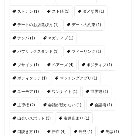
ストナン
(1)
スト値
(1)
ダメな男
(1)
デートのお店選び方
(1)
デートの約束
(1)
ナンパ
(1)
ネガティブ
(1)
パブリックスタンド
(1)
フィーリング
(1)
ブサイク
(1)
ペアーズ
(4)
ポジティブ
(1)
ボディタッチ
(1)
マッチングアプリ
(1)
ユーモア
(1)
ワンナイト
(1)
世界観
(1)
主導権
(2)
会話が続かない
(1)
会話術
(1)
出会いスポット
(3)
友達止まり
(1)
口説き方
(1)
告白
(4)
外見
(1)
失恋
(1)