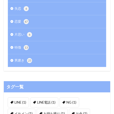
失恋
6
恋愛
67
片思い
6
特徴
13
男磨き
25
タグ一覧
LINE
(1)
LINE電話
(1)
NG
(1)
イケメン
(1)
お持ち帰り
(1)
お金
(1)