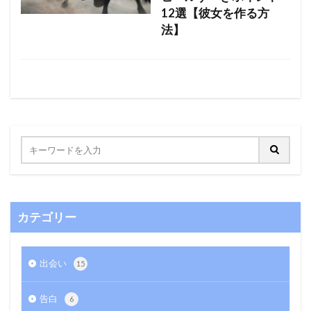
12選【彼女を作る方
法】
カテゴリー
出会い
15
告白
6