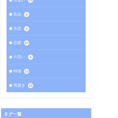
15
告白
6
失恋
6
恋愛
67
片思い
6
特徴
13
男磨き
25
タグ一覧