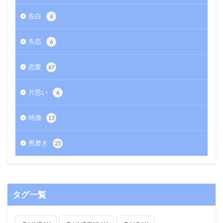
告白
6
失恋
6
恋愛
67
片思い
6
特徴
13
男磨き
25
タグ一覧