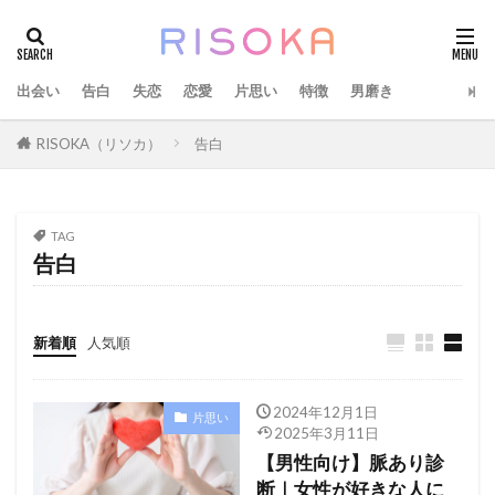
出会い
告白
失恋
恋愛
片思い
特徴
男磨き
RISOKA（リソカ）
告白
TAG
告白
新着順
人気順
2024年12月1日
片思い
2025年3月11日
【男性向け】脈あり診
断｜女性が好きな人に