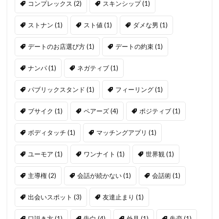
コンプレックス
(2)
スキンシップ
(1)
ストナン
(1)
スト値
(1)
ダメな男
(1)
デートのお店選び方
(1)
デートの約束
(1)
ナンパ
(1)
ネガティブ
(1)
パブリックスタンド
(1)
フィーリング
(1)
ブサイク
(1)
ペアーズ
(4)
ポジティブ
(1)
ボディタッチ
(1)
マッチングアプリ
(1)
ユーモア
(1)
ワンナイト
(1)
世界観
(1)
主導権
(2)
会話が続かない
(1)
会話術
(1)
出会いスポット
(3)
友達止まり
(1)
口説き方
(1)
告白
(4)
外見
(1)
失恋
(1)