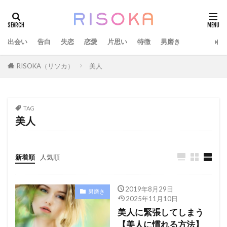
出会い
告白
失恋
恋愛
片思い
特徴
男磨き
RISOKA（リソカ）
美人
TAG
美人
新着順
人気順
2019年8月29日
男磨き
2025年11月10日
美人に緊張してしまう
【美人に慣れる方法】