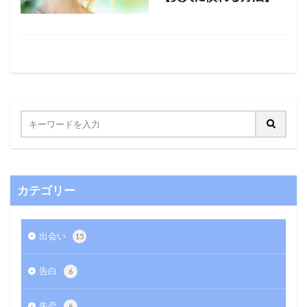
カテゴリー
出会い
15
告白
6
失恋
6