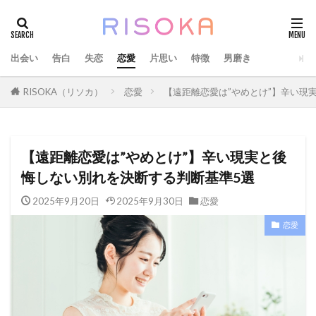
出会い
告白
失恋
恋愛
片思い
特徴
男磨き
RISOKA（リソカ）
恋愛
【遠距離恋愛は”やめとけ”】辛い現
【遠距離恋愛は”やめとけ”】辛い現実と後
悔しない別れを決断する判断基準5選
2025年9月20日
2025年9月30日
恋愛
恋愛