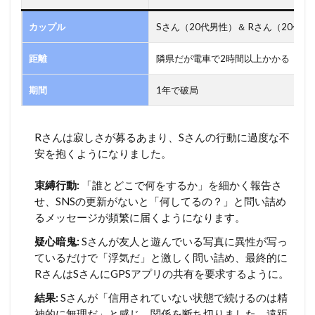
カップル
Sさん（20代男性）＆ Rさん（20代女
距離
隣県だが電車で2時間以上かかる
期間
1年で破局
Rさんは寂しさが募るあまり、Sさんの行動に過度な不
安を抱くようになりました。
束縛行動:
「誰とどこで何をするか」を細かく報告さ
せ、SNSの更新がないと「何してるの？」と問い詰め
るメッセージが頻繁に届くようになります。
疑心暗鬼:
Sさんが友人と遊んでいる写真に異性が写っ
ているだけで「浮気だ」と激しく問い詰め、最終的に
RさんはSさんにGPSアプリの共有を要求するように。
結果:
Sさんが「信用されていない状態で続けるのは精
神的に無理だ」と感じ、関係を断ち切りました。遠距