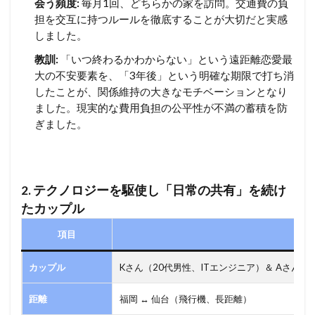
会う頻度:
毎月1回、どちらかの家を訪問。交通費の負
担を交互に持つルールを徹底することが大切だと実感
しました。
教訓:
「いつ終わるかわからない」という遠距離恋愛最
大の不安要素を、「3年後」という明確な期限で打ち消
したことが、関係維持の大きなモチベーションとなり
ました。現実的な費用負担の公平性が不満の蓄積を防
ぎました。
2.
テクノロジーを駆使し「日常の共有」を続け
たカップル
項目
カップル
Kさん（20代男性、ITエンジニア）＆ Aさん（
距離
福岡 ↔ 仙台（飛行機、長距離）