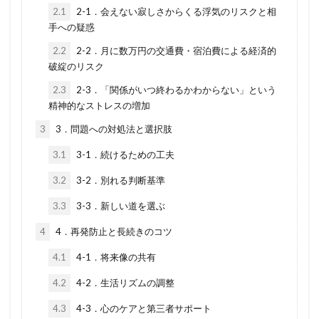
2.1
2-1．会えない寂しさからくる浮気のリスクと相
手への疑惑
2.2
2-2．月に数万円の交通費・宿泊費による経済的
破綻のリスク
2.3
2-3．「関係がいつ終わるかわからない」という
精神的なストレスの増加
3
3．問題への対処法と選択肢
3.1
3-1．続けるための工夫
3.2
3-2．別れる判断基準
3.3
3-3．新しい道を選ぶ
4
4．再発防止と長続きのコツ
4.1
4-1．将来像の共有
4.2
4-2．生活リズムの調整
4.3
4-3．心のケアと第三者サポート