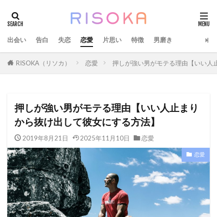
出会い
告白
失恋
恋愛
片思い
特徴
男磨き
RISOKA（リソカ）
恋愛
押しが強い男がモテる理由【いい人
押しが強い男がモテる理由【いい人止まり
から抜け出して彼女にする方法】
2019年8月21日
2025年11月10日
恋愛
恋愛