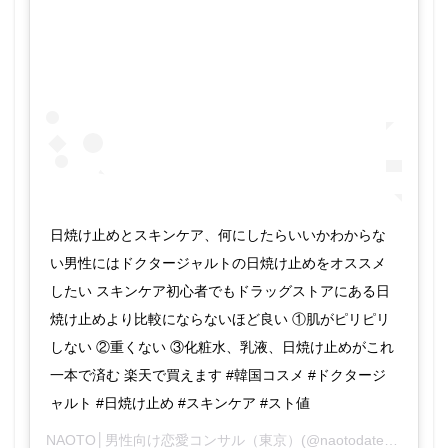
日焼け止めとスキンケア、何にしたらいいかわからな
い男性にはドクタージャルトの日焼け止めをオススメ
したい スキンケア初心者でもドラッグストアにある日
焼け止めより比較にならないほど良い ①肌がピリピリ
しない ②重くない ③化粧水、乳液、日焼け止めがこれ
一本で済む 楽天で買えます #韓国コスメ #ドクタージ
ャルト #日焼け止め #スキンケア #スト値
NAOTO│男性向け恋愛コンサル（東京）
(@naotodateplan)がシェアした投稿 –