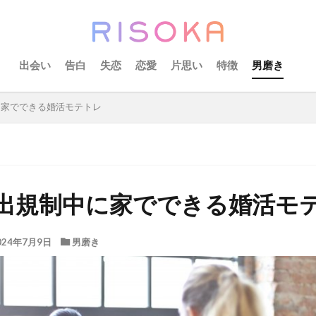
出会い
告白
失恋
恋愛
片思い
特徴
男磨き
に家でできる婚活モテトレ
出規制中に家でできる婚活モ
024年7月9日
男磨き