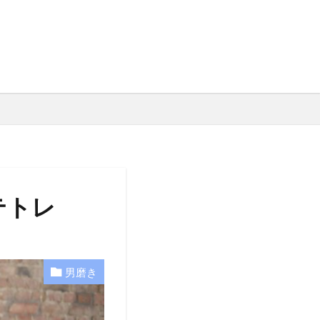
テトレ
男磨き