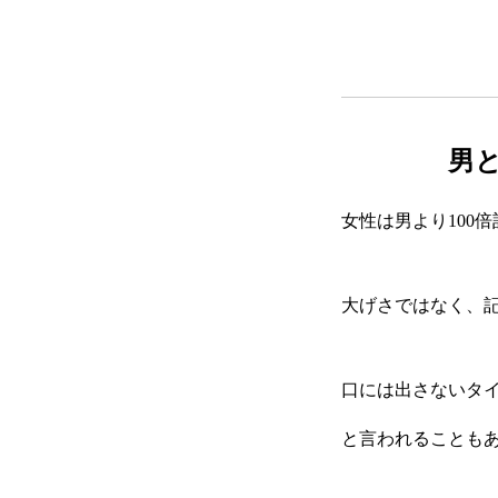
男
女性は男より100
大げさではなく、
口には出さないタ
と言われることも