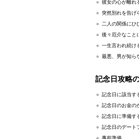
彼女の心が離れ
突然別れを告げ
二人の関係にひ
後々厄介なこと
一生言われ続け
最悪、男が知ら
記念日攻略
記念日に該当す
記念日のお金の
記念日に準備す
記念日のデート
事前準備