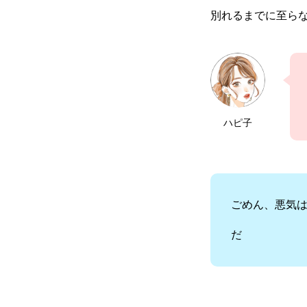
別れるまでに至ら
ハピ子
ごめん、悪気
だ