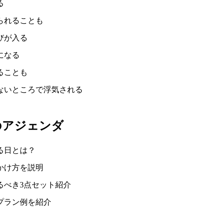
る
られることも
びが入る
になる
ることも
ないところで浮気される
のアジェンダ
る日とは？
かけ方を説明
るべき3点セット紹介
プラン例を紹介