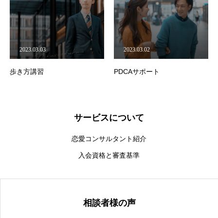
2023.03.03
2023.03.02
歩き方講習
PDCAサポート
記
サービスについて
恋愛コンサルタント紹介
入会資格と審査基準
相談者様の声